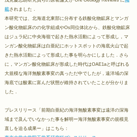
載
されました．
本研究では、北海道北東部に分布する鉄酸化物鉱床とマンガ
ン酸化物鉱床のの化学組成やOs同位体比から、鉄酸化物鉱床
はジュラ紀に中央海嶺で起きた熱水活動によって形成し，マ
ンガン酸化物鉱床は白亜紀にホットスポットの海底火山で起
きた熱水活動によって形成した事を明らかにしました．さら
に，マンガン酸化物鉱床が形成した時代はOAE1aと呼ばれる
大規模な海洋無酸素事変の真っただ中でしたが，遠洋域の深
海底では酸素に富んだ状態が維持されていたことが分かりま
した．
プレスリリース「前期白亜紀の海洋無酸素事変は遠洋の深海
域まで及んでいなかった事を解明ー海洋無酸素事変の規模見
直しを迫る成果ー」はこちら：